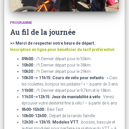
PROGRAMME
Au fil de la journée
>> Merci de respecter votre heure de départ.
Inscription en ligne pour bénéficier du tarif préférentiel.
09h00 :
/!\ Dernier départ pour le 50km
10h00 :
/!\ Dernier départ pour le 38km
10h30 :
/!\ Dernier départ pour le 29km
10h30 -> 11h15: Cours de vélo pour enfants
: « Ciao
les roulettes, bonjour les pédales ! » – à partir de 3 ans
11h00 :
/!\ Dernier départ pour le 9,7km et le 18km
11h30 ->12h15: Jeux de maniabilité à vélo
: Venez
éprouver votre dextérité fine à vélo ! – à partir de 6 ans
9h00-15h00 :
Bike Test
10h00-12h00 :
Départ de la rando famille
12h30 -> 13h15:
Modules VTT
: bosses, bascule et
autres modules pour parfaire sa pratique du VTT – à