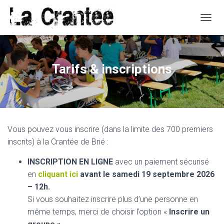
O
U
V
R
I
Tarifs & inscriptions
R
/
F
E
R
M
Vous pouvez vous inscrire (dans la limite des 700 premiers
E
R
inscrits) à la Crantée de Brié :
L
A
INSCRIPTION EN LIGNE
avec un paiement sécurisé
N
en
cliquant ici
avant le samedi 19 septembre 2026
A
– 12h.
V
I
Si vous souhaitez inscrire plus d’une personne en
G
même temps, merci de choisir l’option «
Inscrire un
A