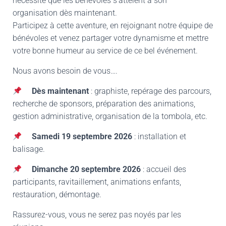
nécessite que les bénévoles s’attèlent à son
T
I
organisation dès maintenant.
O
Participez à cette aventure, en rejoignant notre équipe de
N
bénévoles et venez partager votre dynamisme et mettre
votre bonne humeur au service de ce bel événement.
Nous avons besoin de vous….
Dès maintenant
: graphiste, repérage des parcours,
recherche de sponsors, préparation des animations,
gestion administrative, organisation de la tombola, etc.
Samedi 19 septembre 2026
: installation et
balisage.
Dimanche 20 septembre 2026
: accueil des
participants, ravitaillement, animations enfants,
restauration, démontage.
Rassurez-vous, vous ne serez pas noyés par les