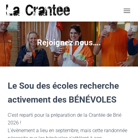
O
U
V
R
I
Rejoignez nous….
R
/
F
E
R
M
E
Le Sou des écoles
recherche
R
L
activement des BÉNÉVOLES
A
N
A
C’est reparti pour la préparation de la Crantée de Brié
V
I
2026 !
G
L’évènement a lieu en septembre, mais cette randonnée
A