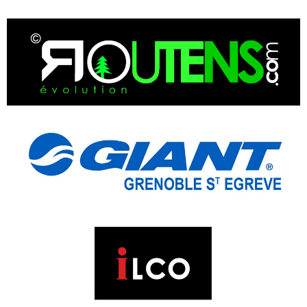
T
I
O
N