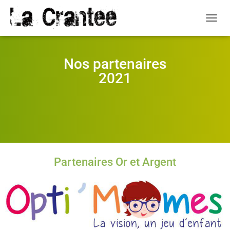
O
U
V
R
Nos partenaires
I
2021
R
/
F
E
R
M
E
R
L
Partenaires Or et Argent
A
N
A
V
I
G
A